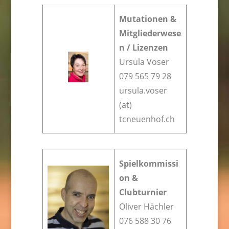
Mutationen &
Mitgliederwese
n / Lizenzen
Ursula Voser
079 565 79 28
ursula.voser
(at)
tcneuenhof.ch
Spielkommissi
on &
Clubturnier
Oliver Hächler
076 588 30 76