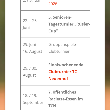
2. / 3. Mai
2026
5. Senioren-
22. – 26.
Tagesturnier „Rüsler-
Juni
Cup“
29. Juni –
Gruppenspiele
16. August
Clubturnier
Finalwochenende
29. / 30.
Clubturnier TC
August
Neuenhof
7. öffentliches
18. / 19.
Raclette-Essen im
September
TCN